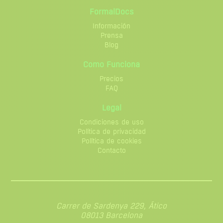
FormalDocs
Información
Prensa
Blog
Como Funciona
Precios
FAQ
Legal
Condiciones de uso
Política de privacidad
Política de cookies
Contacto
Carrer de Sardenya 229, Ático
08013 Barcelona