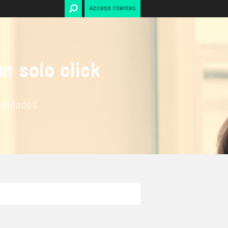
Acceso clientes
Internet
ado
Condiciones de uso web
Condiciones de uso tienda
ara
online
n solo click
Contrato de uso Aplicación
 alta
Móvil
Política de Cookies
esidades