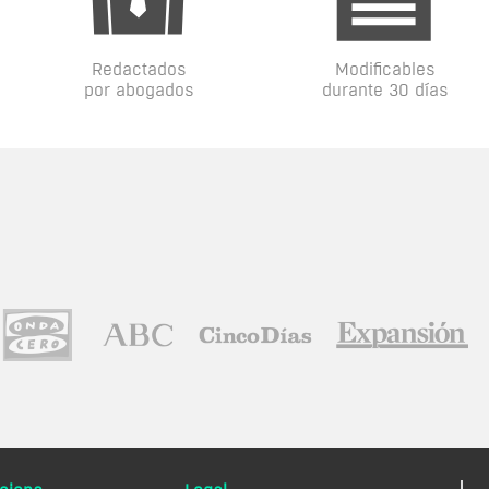
Redactados
Modificables
por abogados
durante 30 días