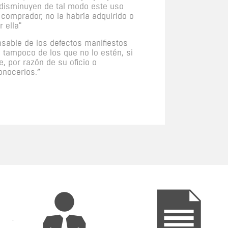
i disminuyen de tal modo este uso
 comprador, no la habría adquirido o
 ella"
sable de los defectos manifiestos
ni tampoco de los que no lo estén, si
, por razón de su oficio o
onocerlos.”