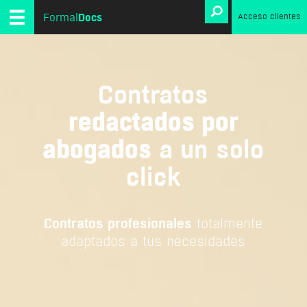
Docs
Formal
Acceso clientes
Contratos
redactados por
abogados
a un solo
click
Contratos profesionales
totalmente
adaptados a tus necesidades