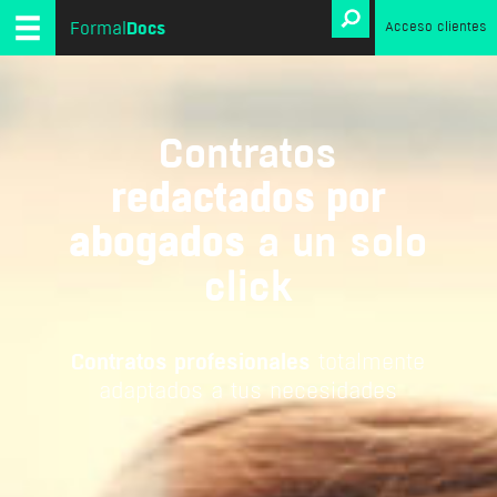
Docs
Formal
Acceso clientes
Contratos
redactados por
abogados
a un solo
click
Contratos profesionales
totalmente
adaptados a tus necesidades