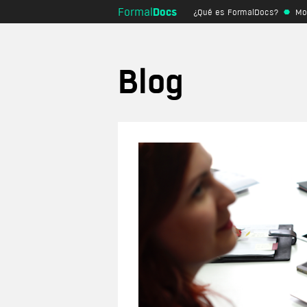
Docs
Formal
¿Qué es FormalDocs?
Mo
Empresa
Alquiler
Alquiler de v
Prestación de servicios
duración
Blog
Compraventa de dominio
Alquiler de v
duración
Cesión de datos personales
Alquiler de v
Tratamiento de datos
de compra
personales
Alquiler de h
Acuerdo de confidencialidad
Alquiler de p
Contrato de agencia
Arrendamient
Pacto de socios
comercial
Arrendamiento de local
Contrato de constitución de
sociedad civil
Contrato de compraventa
mercantil