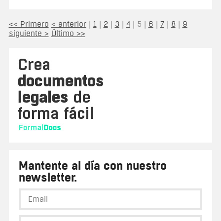
<< Primero
< anterior
|
1
|
2
|
3
|
4
|
5
|
6
|
7
|
8
|
9
siguiente >
Último >>
Mantente al día con nuestro
newsletter.