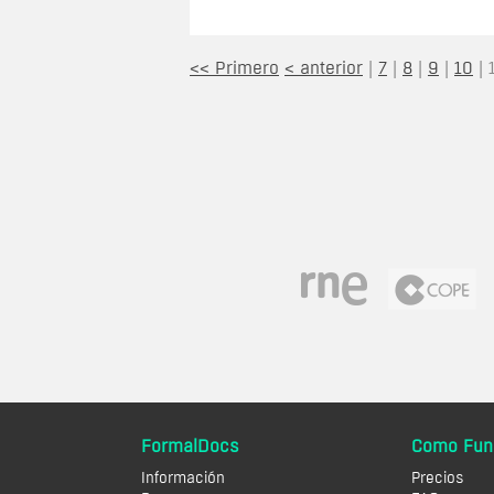
<< Primero
< anterior
|
7
|
8
|
9
|
10
|
FormalDocs
Como Fun
Información
Precios