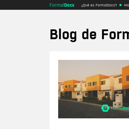
Docs
Formal
¿Qué es FormalDocs?
Mo
Empresa
Alquiler
Alquiler de v
Prestación de servicios
duración
Blog de For
Compraventa de dominio
Alquiler de v
duración
Cesión de datos personales
Alquiler de v
Tratamiento de datos
de compra
personales
Alquiler de h
Acuerdo de confidencialidad
Alquiler de p
Contrato de agencia
Arrendamient
Pacto de socios
comercial
Arrendamiento de local
Contrato de constitución de
sociedad civil
Contrato de compraventa
mercantil