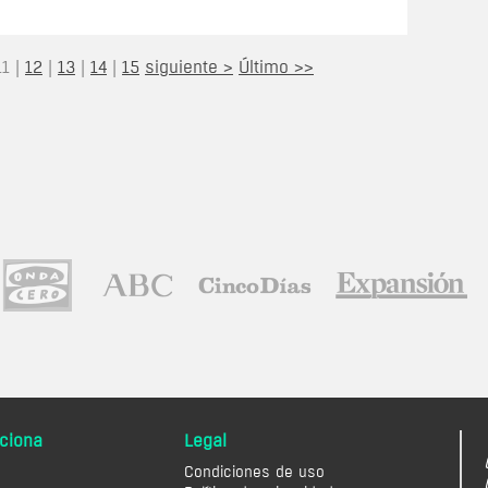
11
|
12
|
13
|
14
|
15
siguiente >
Último >>
ciona
Legal
Condiciones de uso